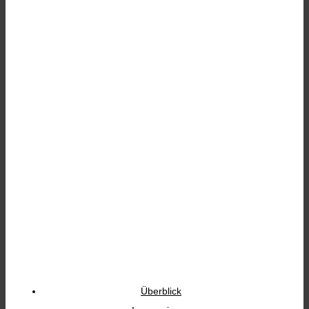
CC RALLYE SACHSEN
2022
Überblick