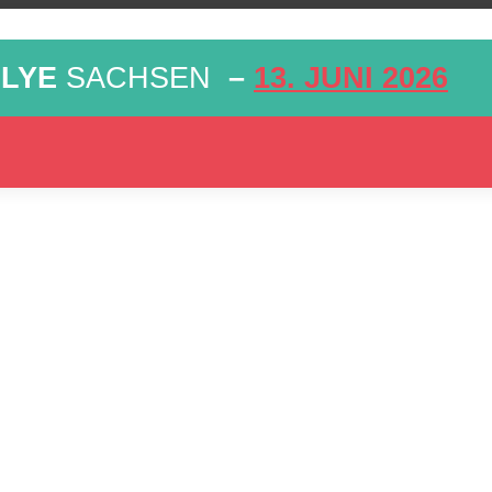
LYE
SACHSEN
–
13. JUNI 2026